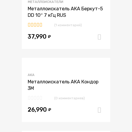
МЕТАЛЛОИСКАТЕЛИ
В сравнение
Металлоискатель АКА Беркут-5
DD 10″ 7 кГц RUS
(1 комментарий)
Оценка
37,990
5.00
из 5
₽
В корзи
В избранное
AKA
В сравнение
Металлоискатель АКА Кондор
3М
(0 комментариев)
26,990
₽
В корзи