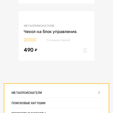
В избранное
МЕТАЛЛОИСКАТЕЛИ
В сравнение
Чехол на блок управления.
(1 комментарий)
Оценка
490
5.00
из 5
₽
В корзи
МЕТАЛЛОИСКАТЕЛИ
ПОИСКОВЫЕ КАТУШКИ