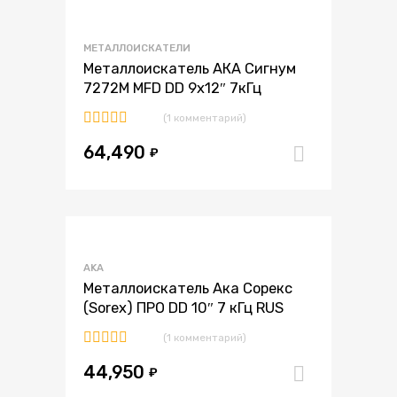
В избранное
МЕТАЛЛОИСКАТЕЛИ
В сравнение
Металлоискатель АКА Сигнум
7272М MFD DD 9х12″ 7кГц
(1 комментарий)
Оценка
64,490
5.00
из 5
₽
В корзи
В избранное
AKA
В сравнение
Металлоискатель Ака Сорекс
(Sorex) ПРО DD 10″ 7 кГц RUS
(1 комментарий)
Оценка
44,950
5.00
из 5
₽
В корзи