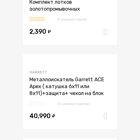
Комплект лотков
золотопромывочных
(1 комментарий)
Оценка
2,390
5.00
из 5
₽
В корзи
В избранное
GARRETT
В сравнение
Металлоискатель Garrett ACE
Apex ( катушка 6х11 или
8х11)+защита+ чехол на блок
(0 комментариев)
40,990
₽
В корзи