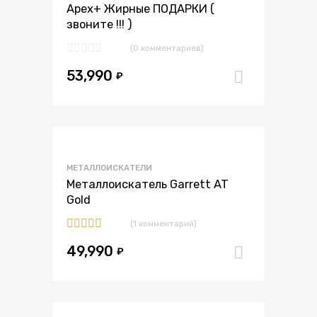
Apex+ Жирные ПОДАРКИ (
звоните !!! )
(0 комментариев)
53,990
₽
В корзи
В избранное
МЕТАЛЛОИСКАТЕЛИ
В сравнение
Металлоискатель Garrett AT
Gold
(1 комментарий)
Оценка
49,990
5.00
из 5
₽
В корзи