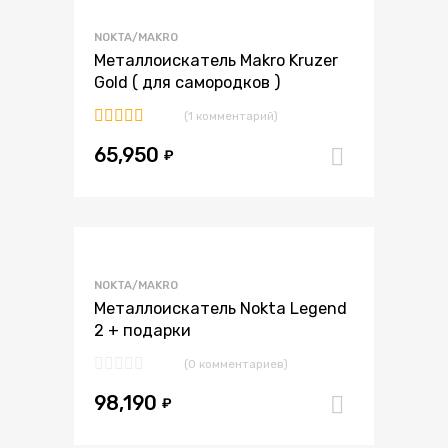
В избранное
NOKTA/MAKRO
В сравнение
Металлоискатель Makro Kruzer
Gold ( для самородков )
(1 комментарий)
Оценка
65,950
5.00
из 5
₽
В корзи
В избранное
NOKTA/MAKRO
В сравнение
Металлоискатель Nokta Legend
2 + подарки
(0 комментариев)
98,190
₽
В корзи