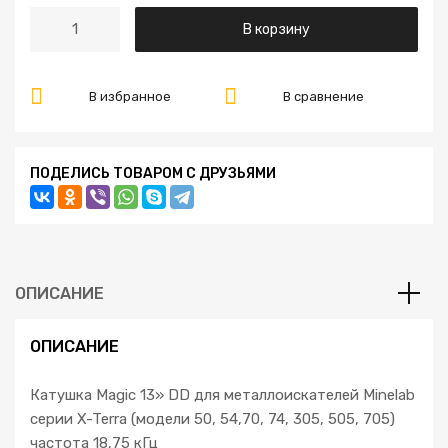
пользовате
К
ля
В корзину
о
л
и
В избранное
В сравнение
ч
е
с
ПОДЕЛИСЬ ТОВАРОМ С ДРУЗЬЯМИ
т
в
о
К
а
ОПИСАНИЕ
т
у
ОПИСАНИЕ
ш
к
Катушка Magic 13» DD для металлоискателей Minelab
а
серии X-Terra (модели 50, 54,70, 74, 305, 505, 705)
M
частота 18,75 кГц