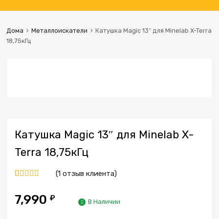
Дома
Металлоискатели
Катушка Magic 13″ для Minelab X-Terra
18,75кГц
Катушка Magic 13″ для Minelab X-
Terra 18,75кГц
(
1
отзыв клиента)
Рейтинг
1
5.00
из 5 на
7,990
₽
В Наличии
основе
опроса