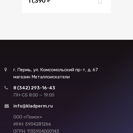
11,390
5.00
из 5
₽
В корзи
г. Пермь, ул. Комсомольский пр-т, д. 67
магазин Металлоискатели
8 (342) 293-16-43
ПН-СБ 8:00 — 19:00
info@kladperm.ru
ООО «Поиск»
ИНН: 5904281266
ОГРН: 1135904000143