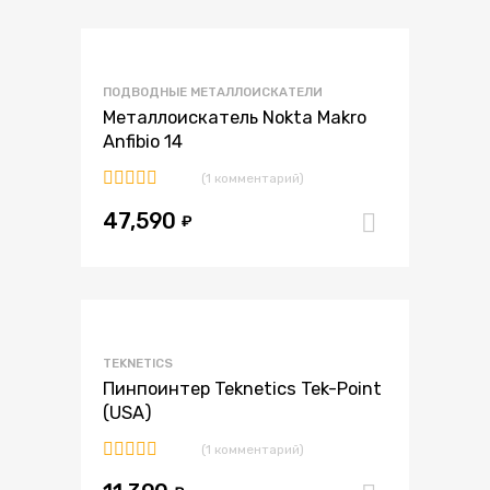
В избранное
ПОДВОДНЫЕ МЕТАЛЛОИСКАТЕЛИ
В сравнение
Металлоискатель Nokta Makro
Anfibio 14
(1 комментарий)
Оценка
47,590
5.00
из 5
₽
В корзи
В избранное
TEKNETICS
В сравнение
Пинпоинтер Teknetics Tek-Point
(USA)
(1 комментарий)
Оценка