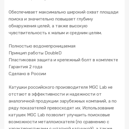
a
g
Обеспечивает максимально широкий охват площади
i
поиска и значительно повышает глубину
c
обнаружения целей, а также высокую
1
чувствительность к малым и средним целям.
3
"
Полностью водонепроницаемая
д
Принцип работы DoubleD
л
Пластиковая защита и крепежный болт в комплекте
я
Гарантия 2 года
M
Сделано в России
i
n
Катушки российского производителя MGC Lab не
e
отстают в эффективности и надежности от
l
аналогичной продукции зарубежных компаний, а по
a
ряду показателей превосходят их. Использование
b
катушек MGC Lab позволит улучшить поисковые
X
возможности металлоискателя (по сравнению с
-
характеристиками с штатной катушкой), а также