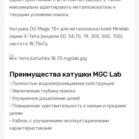
T
максимально адаптировать металлоискатель к
e
текущим условиям поиска.
r
r
Катушка DD Magic 13» для металлоискателей Minelab
a
серии X-Terra (модели 50, 54,70, 74, 305, 505, 705)
1
частота 18,75кГц
8
,
7
5
Преимущества катушки MGC Lab
к
• Полностью водонепроницаемая конструкция
Г
• Увеличенная глубина поиска
ц
• Улучшенное разделение целей
• Повышенная чувствительность к малым и средним
целям
• Кабель с улучшенными эксплуатационными
характеристиками